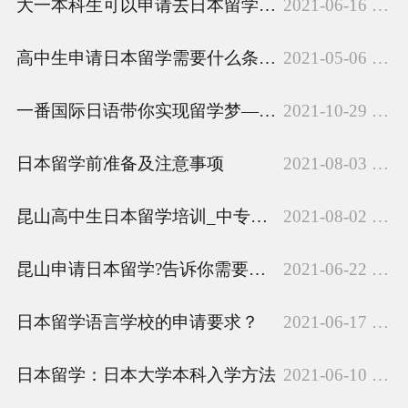
大一本科生可以申请去日本留学吗?
2021-06-16 00:00:15
而言，出国留学简单而言“不过
具等！免费寄存：不想...
就是出国读个书”。但是疫情当
高中生申请日本留学需要什么条件？
2021-05-06 20:43:34
下，出国面临着巨大的危险，那
么我们为什么还要出国留学呢？
也正是因为疫情时代，更多的学
一番国际日语带你实现留学梦—大学篇
2021-10-29 10:21:21
生和家长更加认真...
日本留学前准备及注意事项
2021-08-03 12:14:16
昆山高中生日本留学培训_中专生日本留学学校简介
2021-08-02 21:11:07
昆山申请日本留学?告诉你需要准备什么
2021-06-22 09:02:19
日本留学语言学校的申请要求？
2021-06-17 00:08:04
日本留学：日本大学本科入学方法
2021-06-10 14:08:28