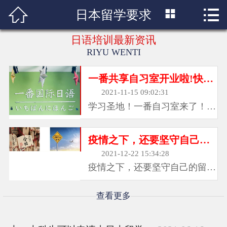



日本留学要求
首页

日语培训最新资讯
学校简介
RIYU WENTI
日语培训班
一番共享自习室开业啦!快来加入我们吧！
日语培训课程
2021-11-15 09:02:31
学习圣地！一番自习室来了！考
学日语问题
前突击？高效学习？舒适办公？
我们为想要一个舒适，安静，高
疫情之下，还要坚守自己的留学梦吗？
日本留学
效学习环境与氛围的你，打造了
2021-12-22 15:34:28
一个共享自习室！环境空间 :独
疫情之下，还要坚守自己的留学
日语招聘
立教室、大会议室、清新的绿萝
梦吗？一场突如其来席卷全世界
、舒适休闲区、通通满足你！贴
的新冠疫情，对咱们的留学观
查看更多
日本文化
心服务 :免费高速Wifi、免费热
念、留学格局也产生了很大的影
水 、免费充电、咖啡和茶、独
响。或许在疫情之前对于许多人
立卫生间、便利贴、免费学习文