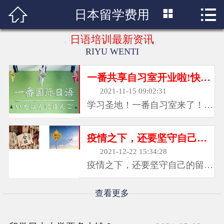



日本留学费用
首页

日语培训最新资讯
学校简介
RIYU WENTI
日语培训班
一番共享自习室开业啦!快来加入我们吧！
日语培训课程
2021-11-15 09:02:31
学习圣地！一番自习室来了！考
学日语问题
前突击？高效学习？舒适办公？
我们为想要一个舒适，安静，高
疫情之下，还要坚守自己的留学梦吗？
日本留学
效学习环境与氛围的你，打造了
2021-12-22 15:34:28
一个共享自习室！环境空间 :独
疫情之下，还要坚守自己的留学
日语招聘
立教室、大会议室、清新的绿萝
梦吗？一场突如其来席卷全世界
、舒适休闲区、通通满足你！贴
的新冠疫情，对咱们的留学观
查看更多
日本文化
心服务 :免费高速Wifi、免费热
念、留学格局也产生了很大的影
水 、免费充电、咖啡和茶、独
响。或许在疫情之前对于许多人
立卫生间、便利贴、免费学习文