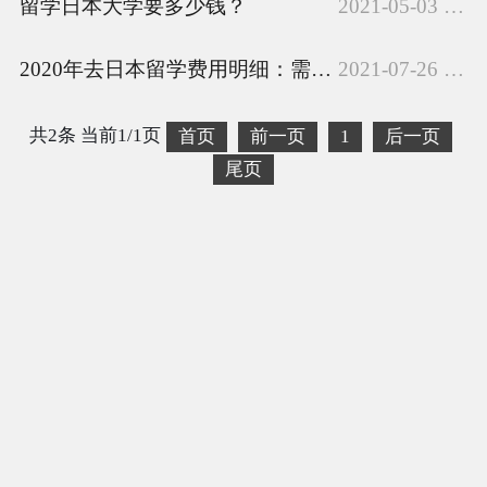
留学日本大学要多少钱？
2021-05-03 11:16:00
而言，出国留学简单而言“不过
具等！免费寄存：不想...
就是出国读个书”。但是疫情当
2020年去日本留学费用明细：需要准备多少资金
2021-07-26 11:40:52
下，出国面临着巨大的危险，那
么我们为什么还要出国留学呢？
也正是因为疫情时代，更多的学
共2条 当前1/1页
首页
前一页
1
后一页
生和家长更加认真...
尾页